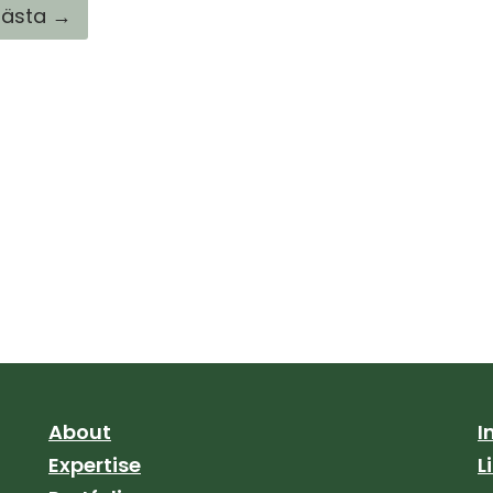
ästa →
About
I
Expertise
L